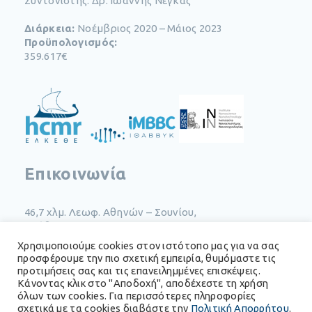
Συντονιστής: Δρ. Ιωάννης Νέγκας
Διάρκεια:
Νοέμβριος 2020 – Μάιος 2023
Προϋπολογισμός:
359.617€
Επικοινωνία
46,7 χλμ. Λεωφ. Αθηνών – Σουνίου​,
Ανάβυσσος, Τ.Κ. 19013
T. work:
+30 22910 76495
Χρησιμοποιούμε cookies στον ιστότοπο μας για να σας
Mob:
+30 6977009715
προσφέρουμε την πιο σχετική εμπειρία, θυμόμαστε τις
Email:
jnegas@hcmr.gr
προτιμήσεις σας και τις επανειλημμένες επισκέψεις.
Skype:
ioannis.nengas
Κάνοντας κλικ στο "Αποδοχή", αποδέχεστε τη χρήση
όλων των cookies. Για περισσότερες πληροφορίες
σχετικά με τα cookies διαβάστε την
Πολιτική Απορρήτου
.